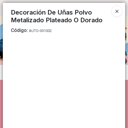
Ingresar a la Tienda
Decoración De Uñas Polvo
Metalizado Plateado O Dorado
CÓMO COMPRAR
Código
:
AUTO-001002
QUIÉNES SOMOS
CONTACTO
Menú
Lista vacía