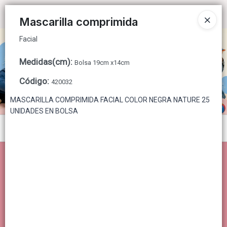
Facial
Ingresar a la Tienda
Mascarilla comprimida
Facial
CÓMO COMPRAR
Medidas(cm)
:
Bolsa 19cm x14cm
QUIÉNES SOMOS
Código
:
420032
CONTACTO
MASCARILLA COMPRIMIDA FACIAL COLOR NEGRA NATURE 25
UNIDADES EN BOLSA
Menú
Facial
Lista vacía