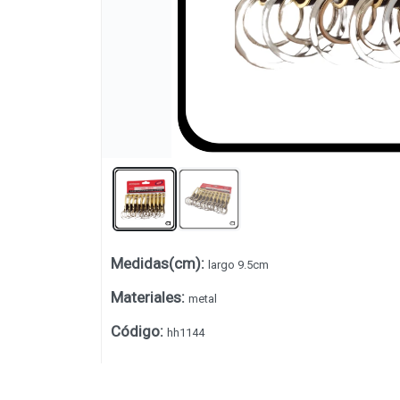
Medidas(cm)
:
largo 9.5cm
Lista vacía
Materiales
:
metal
Código
:
hh1144