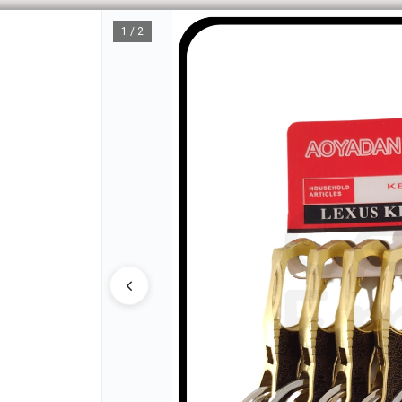
1 / 2
CÓM