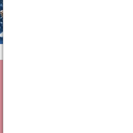
Menú
llavero