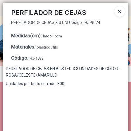
PERFILADOR DE CEJAS X 3 UNI Código : HJ-9024
Ingresar a la Tienda
PERFILADOR DE CEJAS
PERFILADOR DE CEJAS X 3 UNI Código : HJ-9024
CÓMO COMPRAR
Medidas(cm)
:
largo 15cm
QUIÉNES SOMOS
Materiales
:
plastico /filo
CONTACTO
Código
:
HJ-1033
PERFILADOR DE CEJAS EN BLISTER X 3 UNIDADES DE COLOR -
Menú
ROSA/CELESTE/AMARILLO
Unidades por bulto cerrado: 300
PERFILADOR DE CEJAS X 3 UNI Código : HJ-9024
Lista vacía