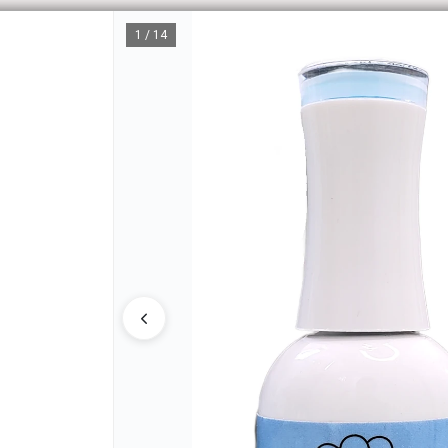
1 / 14
CÓM