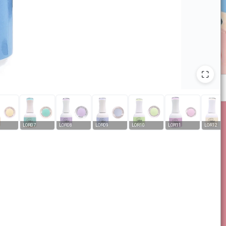
LOR07
LOR08
LOR09
LOR10
LOR11
LOR12