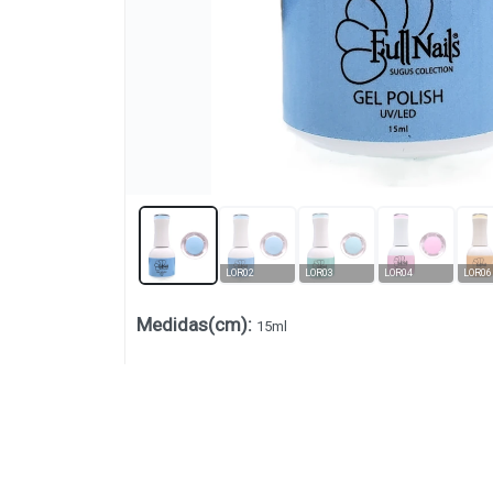
LOR02
LOR03
LOR04
LOR06
Medidas(cm)
:
15ml
Lista vacía