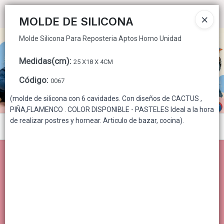
Molde Silicona Para Reposteria Aptos Horno Unidad
Ingresar a la Tienda
MOLDE DE SILICONA
Molde Silicona Para Reposteria Aptos Horno Unidad
CÓMO COMPRAR
Medidas(cm)
:
25 X18 X 4CM
QUIÉNES SOMOS
Código
:
0067
CONTACTO
(molde de silicona con 6 cavidades. Con diseños de CACTUS ,
PIÑA,FLAMENCO . COLOR DISPONIBLE - PASTELES Ideal a la hora
de realizar postres y hornear. Articulo de bazar, cocina).
Menú
Molde Silicona Para Reposteria Aptos Horno Unidad
Lista vacía