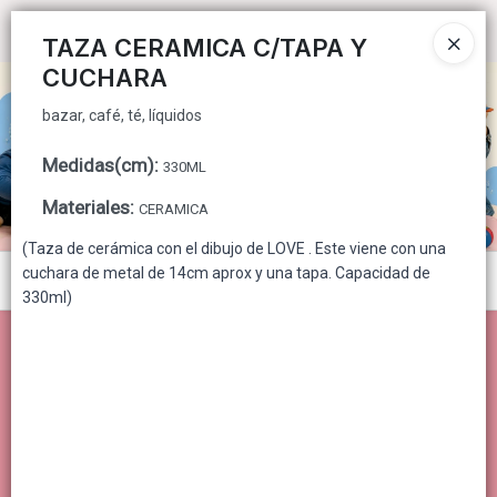
bazar, café, té, líquidos
Ingresar a la Tienda
TAZA CERAMICA C/TAPA Y
CUCHARA
CÓMO COMPRAR
bazar, café, té, líquidos
QUIÉNES SOMOS
Medidas(cm)
:
330ML
CONTACTO
Materiales
:
CERAMICA
(Taza de cerámica con el dibujo de LOVE . Este viene con una
cuchara de metal de 14cm aprox y una tapa. Capacidad de
Menú
330ml)
bazar, café, té, líquidos
Lista vacía