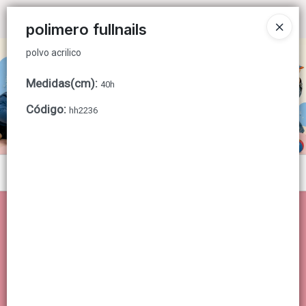
polvo acrilico
Ingresar a la Tienda
polimero fullnails
polvo acrilico
CÓMO COMPRAR
Medidas(cm)
:
40h
QUIÉNES SOMOS
Código
:
hh2236
CONTACTO
Menú
polvo acrilico
Lista vacía