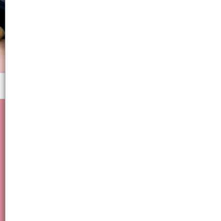
Menú
Kit Telar Para Armar Pulseras + 100 Banditas + Aguja + Clips