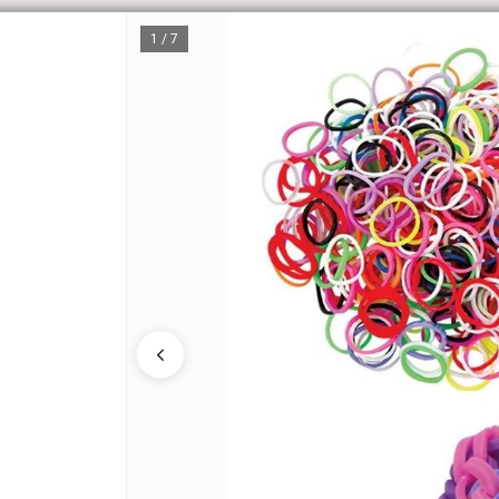
1 / 7
CÓM