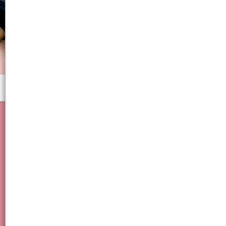
Menú
50 Sobres Veneno Cucarachas Polvo Chino Insecticida Efectivo