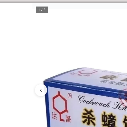
1 / 2
CÓM