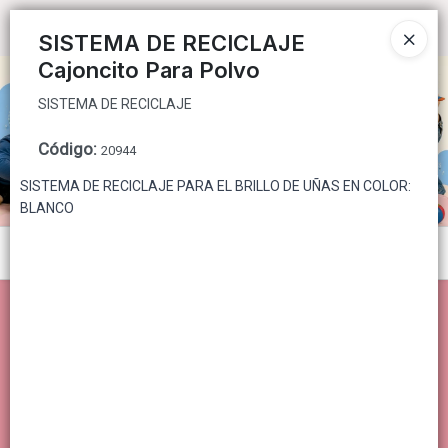
SISTEMA DE RECICLAJE
Ingresar a la Tienda
SISTEMA DE RECICLAJE
Cajoncito Para Polvo
CÓMO COMPRAR
SISTEMA DE RECICLAJE
QUIÉNES SOMOS
Código
:
20944
CONTACTO
SISTEMA DE RECICLAJE PARA EL BRILLO DE UÑAS EN COLOR:
BLANCO
Menú
SISTEMA DE RECICLAJE
Lista vacía