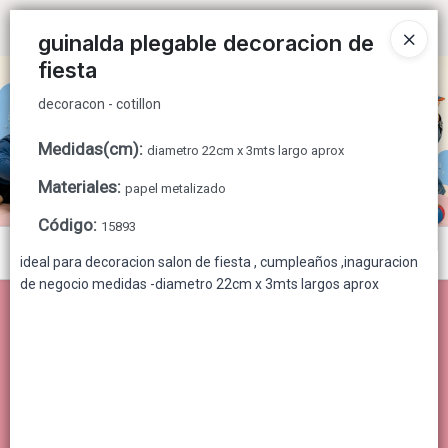
decoracon - cotillon
Ingresar a la Tienda
guinalda plegable decoracion de
fiesta
CÓMO COMPRAR
decoracon - cotillon
QUIÉNES SOMOS
Medidas(cm)
:
diametro 22cm x 3mts largo aprox
CONTACTO
Materiales
:
papel metalizado
Código
:
15893
Menú
ideal para decoracion salon de fiesta , cumpleaños ,inaguracion
de negocio medidas -diametro 22cm x 3mts largos aprox
decoracon - cotillon
Lista vacía