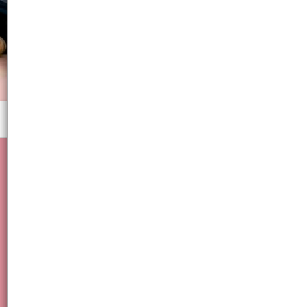
Menú
Lapices color bic