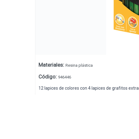
Materiales
:
Resina plástica
Código
:
946446
12 lapices de colores con 4 lapices de grafitos extr
Lista vacía