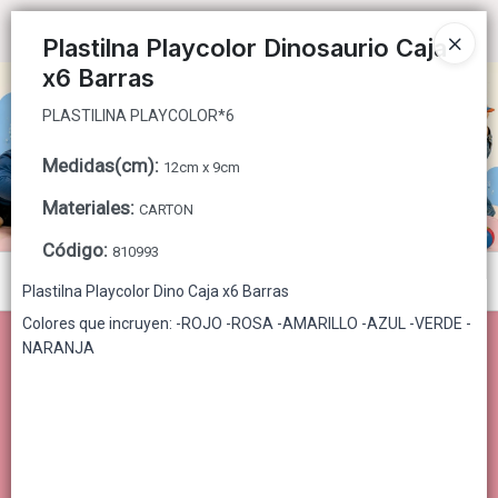
PLASTILINA PLAYCOLOR*6
Ingresar a la Tienda
Plastilna Playcolor Dinosaurio Caja
x6 Barras
CÓMO COMPRAR
PLASTILINA PLAYCOLOR*6
QUIÉNES SOMOS
Medidas(cm)
:
12cm x 9cm
CONTACTO
Materiales
:
CARTON
Código
:
810993
Menú
Plastilna Playcolor Dino Caja x6 Barras
PLASTILINA PLAYCOLOR*6
Colores que incruyen: -ROJO -ROSA -AMARILLO -AZUL -VERDE -
NARANJA
Lista vacía