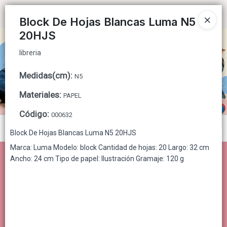
libreria
Ingresar a la Tienda
Block De Hojas Blancas Luma N5
20HJS
CÓMO COMPRAR
libreria
QUIÉNES SOMOS
Medidas(cm)
:
N5
CONTACTO
Materiales
:
PAPEL
Código
:
000632
Menú
Block De Hojas Blancas Luma N5 20HJS
libreria
Marca: Luma Modelo: block Cantidad de hojas: 20 Largo: 32 cm
Ancho: 24 cm Tipo de papel: Ilustración Gramaje: 120 g
Lista vacía