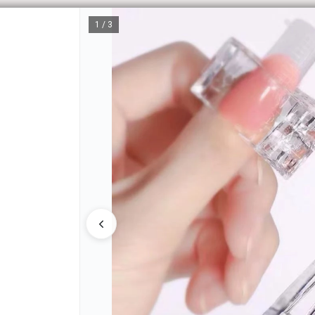
1 / 3
CÓM