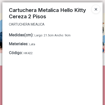
CARTUCHERA MEALICA
Ingresar a la Tienda
Cartuchera Metalica Hello Kitty
Cereza 2 Pisos
CÓMO COMPRAR
CARTUCHERA MEALICA
QUIÉNES SOMOS
Medidas(cm)
:
Largo: 21.5cm Ancho: 9cm
CONTACTO
Materiales
:
Lata
Código
:
HK422
Menú
CARTUCHERA MEALICA
Lista vacía