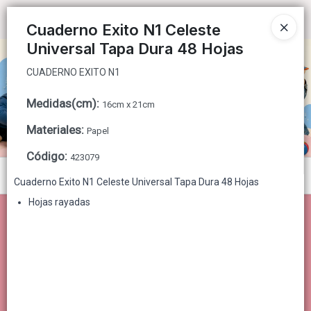
CUADERNO EXITO N1
Ingresar a la Tienda
Cuaderno Exito N1 Celeste
Universal Tapa Dura 48 Hojas
CÓMO COMPRAR
CUADERNO EXITO N1
QUIÉNES SOMOS
Medidas(cm)
:
16cm x 21cm
CONTACTO
Materiales
:
Papel
Código
:
423079
Menú
Cuaderno Exito N1 Celeste Universal Tapa Dura 48 Hojas
CUADERNO EXITO N1
Hojas rayadas
Lista vacía