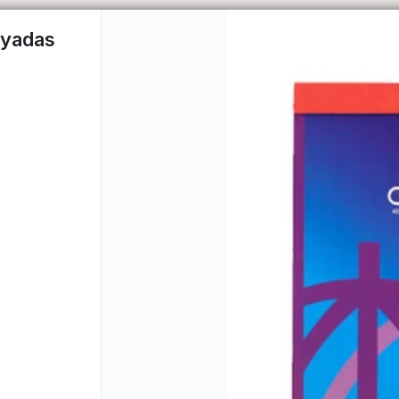
ayadas
CÓM