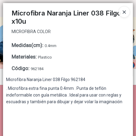
MICROFIBRA COLOR
Ingresar a la Tienda
Microfibra Naranja Liner 038 Filgo
x10u
CÓMO COMPRAR
MICROFIBRA COLOR
QUIÉNES SOMOS
Medidas(cm)
:
0.4mm
CONTACTO
Materiales
:
Plastico
Código
:
962184
Menú
Microfibra Naranja Liner 038 Filgo 962184
MICROFIBRA COLOR
. Microfibra extra fina punta 0.4mm . Punta de teflón
indeformable con guía metálica . Ideal para usar con reglas y
escuadras y también para dibujar y dejar volar la imaginación
Lista vacía