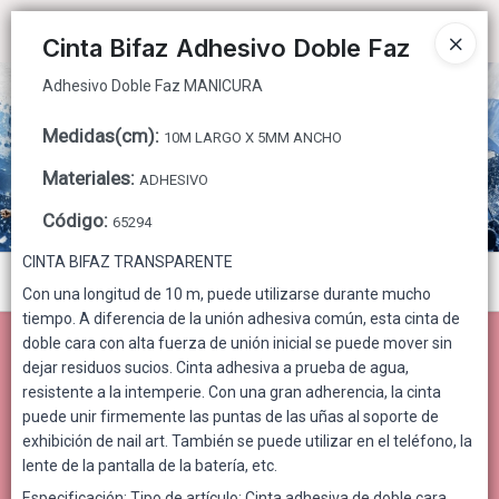
Adhesivo Doble Faz MANICURA
Ingresar a la Tienda
Cinta Bifaz Adhesivo Doble Faz
Adhesivo Doble Faz MANICURA
CÓMO COMPRAR
Medidas(cm)
:
10M LARGO X 5MM ANCHO
QUIÉNES SOMOS
Materiales
:
ADHESIVO
CONTACTO
Código
:
65294
CINTA BIFAZ TRANSPARENTE
Menú
Con una longitud de 10 m, puede utilizarse durante mucho
tiempo. A diferencia de la unión adhesiva común, esta cinta de
Adhesivo Doble Faz MANICURA
doble cara con alta fuerza de unión inicial se puede mover sin
dejar residuos sucios. Cinta adhesiva a prueba de agua,
resistente a la intemperie. Con una gran adherencia, la cinta
puede unir firmemente las puntas de las uñas al soporte de
Lista vacía
exhibición de nail art. También se puede utilizar en el teléfono, la
lente de la pantalla de la batería, etc.
Especificación: Tipo de artículo: Cinta adhesiva de doble cara