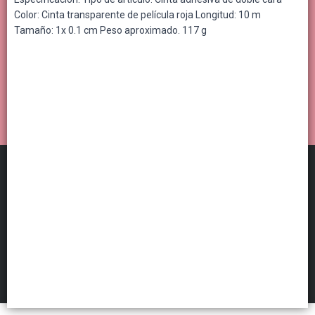
Color: Cinta transparente de película roja Longitud: 10 m
Tamaño: 1x 0.1 cm Peso aproximado. 117 g
Distribuidora Por Mayor
©
2026
FILTROS
Defensa de las y los consumidores. Para reclamos
ingresá acá.
Botón de arrepentimiento
Hecho con ❤️por VentasxMayor