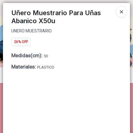
UNERO MUESTRARIO
Ingresar a la Tienda
Uñero Muestrario Para Uñas
Abanico X50u
CÓMO COMPRAR
UNERO MUESTRARIO
QUIÉNES SOMOS
26% OFF
CONTACTO
Medidas(cm)
:
50
Materiales
:
PLASTICO
Menú
UNERO MUESTRARIO
Lista vacía