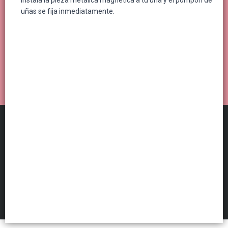
Instala la pieza metálica magnética a tu uña y el pompón de
uñas se fija inmediatamente.
Distribuidora Por Mayor
©
2026
FILTROS
Defensa de las y los consumidores. Para reclamos
ingresá acá.
Botón de arrepentimiento
Hecho con ❤️por VentasxMayor