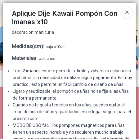
decoracion manicuria
Ingresar a la Tienda
Aplique Dije Kawaii Pompón Con
Imanes x10
CÓMO COMPRAR
decoracion manicuria
QUIÉNES SOMOS
Medidas(cm)
:
caja x10uni
CONTACTO
Materiales
:
peluches
Trae 2 imanes esto te permite retiralo y volverlo a colocar sin
problema, sin necesidad de utilizar algún pegamento. Es muy
Menú
practico , esto permite un fácil cambio de diseño de uñas.
decoracion manicuria
Ligero y reutilizable: el pompón de uñas no se fija a las uñas
de forma permanente.
Cuando no te gusta tenerlos en tus uñas, puedes quitar el
imán de bola de uñas y guardarlos en un lugar seguro para el
próximo uso.
Lista vacía
MODO DE USO fácil: los pompones magnéticos para uñas
tienen un aspecto increíble y no requieren mucho trabajo.