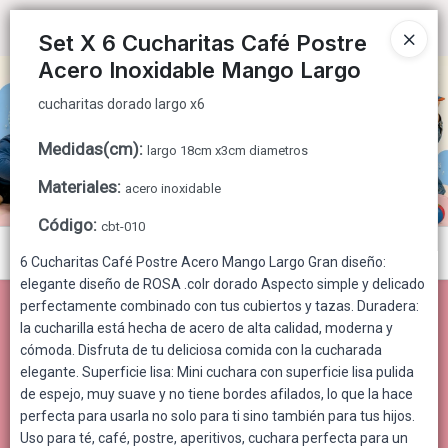
cucharitas dorado largo x6
Ingresar a la Tienda
Set X 6 Cucharitas Café Postre
Acero Inoxidable Mango Largo
CÓMO COMPRAR
cucharitas dorado largo x6
QUIÉNES SOMOS
Medidas(cm)
:
largo 18cm x3cm diametros
CONTACTO
Materiales
:
acero inoxidable
Código
:
cbt-010
Menú
6 Cucharitas Café Postre Acero Mango Largo Gran diseño:
elegante diseño de ROSA .colr dorado Aspecto simple y delicado
cucharitas dorado largo x6
perfectamente combinado con tus cubiertos y tazas. Duradera:
la cucharilla está hecha de acero de alta calidad, moderna y
cómoda. Disfruta de tu deliciosa comida con la cucharada
elegante. Superficie lisa: Mini cuchara con superficie lisa pulida
Lista vacía
de espejo, muy suave y no tiene bordes afilados, lo que la hace
perfecta para usarla no solo para ti sino también para tus hijos.
Uso para té, café, postre, aperitivos, cuchara perfecta para un