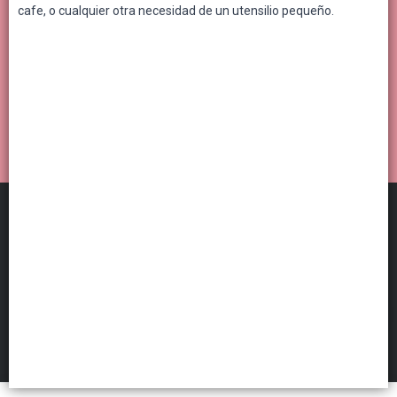
cafe, o cualquier otra necesidad de un utensilio pequeño.
Distribuidora Por Mayor
©
2026
FILTROS
Defensa de las y los consumidores. Para reclamos
ingresá acá.
Botón de arrepentimiento
Hecho con ❤️por VentasxMayor