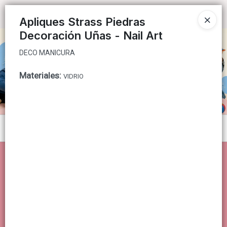
DECO MANICURA
Ingresar a la Tienda
Apliques Strass Piedras
Decoración Uñas - Nail Art
CÓMO COMPRAR
DECO MANICURA
QUIÉNES SOMOS
Materiales
:
VIDRIO
CONTACTO
Menú
DECO MANICURA
Lista vacía