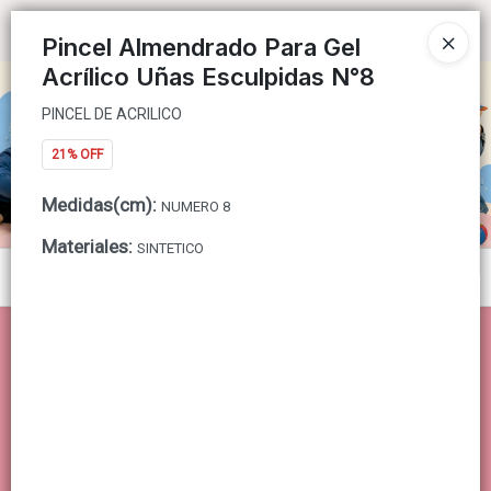
PINCEL DE ACRILICO
Ingresar a la Tienda
Pincel Almendrado Para Gel
Acrílico Uñas Esculpidas N°8
CÓMO COMPRAR
PINCEL DE ACRILICO
QUIÉNES SOMOS
21% OFF
CONTACTO
Medidas(cm)
:
NUMERO 8
Materiales
:
SINTETICO
Menú
PINCEL DE ACRILICO
Lista vacía