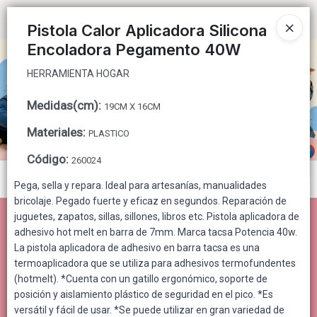
HERRAMIENTA HOGAR
Ingresar a la Tienda
Pistola Calor Aplicadora Silicona
Encoladora Pegamento 40W
CÓMO COMPRAR
HERRAMIENTA HOGAR
QUIÉNES SOMOS
Medidas(cm)
:
19CM X 16CM
CONTACTO
Materiales
:
PLASTICO
Código
:
260024
Menú
Pega, sella y repara. Ideal para artesanías, manualidades
bricolaje. Pegado fuerte y eficaz en segundos. Reparación de
HERRAMIENTA HOGAR
juguetes, zapatos, sillas, sillones, libros etc. Pistola aplicadora de
adhesivo hot melt en barra de 7mm. Marca tacsa Potencia 40w.
La pistola aplicadora de adhesivo en barra tacsa es una
termoaplicadora que se utiliza para adhesivos termofundentes
Lista vacía
(hotmelt).
*
Cuenta con un gatillo ergonómico, soporte de
posición y aislamiento plástico de seguridad en el pico.
*
Es
versátil y fácil de usar.
*
Se puede utilizar en gran variedad de