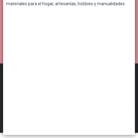
materiales para el hogar, artesanías, hobbies y manualidades.
Distribuidora Por Mayor
©
2026
FILTROS
Defensa de las y los consumidores. Para reclamos
ingresá acá.
Botón de arrepentimiento
Hecho con ❤️por VentasxMayor