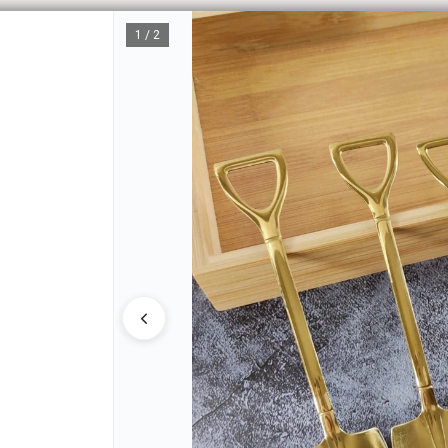
1 / 2
CÓM