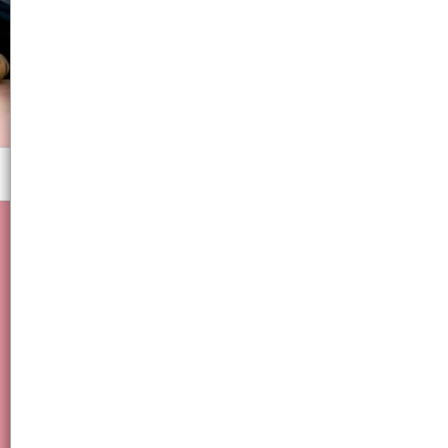
Menú
utencilo hogar