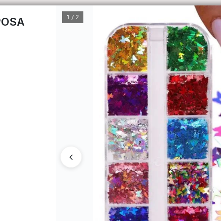
1 / 2
POSA
CÓM