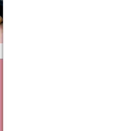
Menú
DECORACION UÑA