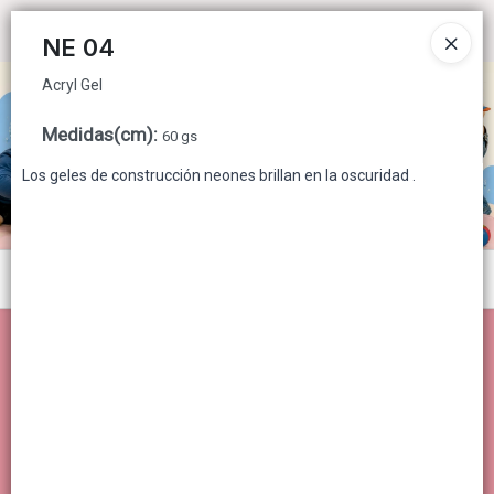
Acryl Gel
Ingresar a la Tienda
NE 04
Acryl Gel
CÓMO COMPRAR
Medidas(cm)
:
60 gs
QUIÉNES SOMOS
Los geles de construcción neones brillan en la oscuridad .
CONTACTO
Menú
Acryl Gel
Lista vacía