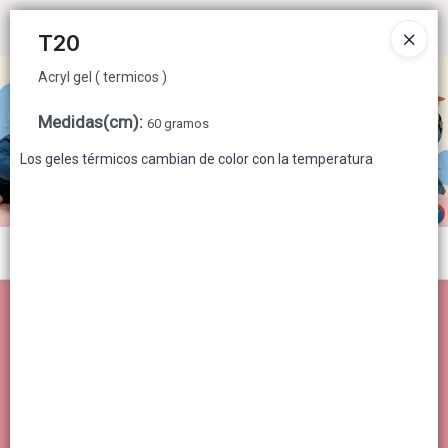
Acryl gel ( termicos )
Ingresar a la Tienda
T20
Acryl gel ( termicos )
CÓMO COMPRAR
Medidas(cm)
:
60 gramos
QUIÉNES SOMOS
Los geles térmicos cambian de color con la temperatura
CONTACTO
Menú
Acryl gel ( termicos )
Lista vacía