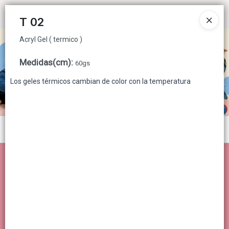
Acryl Gel ( termico )
Ingresar a la Tienda
T 02
Acryl Gel ( termico )
CÓMO COMPRAR
Medidas(cm)
:
60gs
QUIÉNES SOMOS
Los geles térmicos cambian de color con la temperatura
CONTACTO
Menú
Acryl Gel ( termico )
Lista vacía