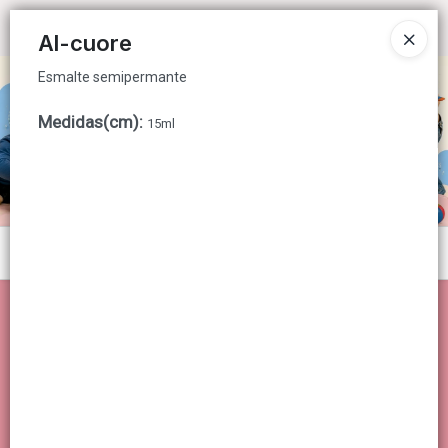
Esmalte semipermante
Ingresar a la Tienda
Al-cuore
Esmalte semipermante
CÓMO COMPRAR
Medidas(cm)
:
15ml
QUIÉNES SOMOS
CONTACTO
Menú
Esmalte semipermante
Lista vacía