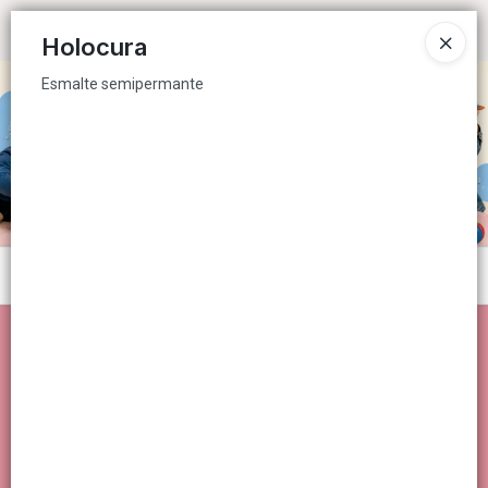
Esmalte semipermante
Ingresar a la Tienda
Holocura
Esmalte semipermante
CÓMO COMPRAR
QUIÉNES SOMOS
CONTACTO
Menú
Esmalte semipermante
Lista vacía