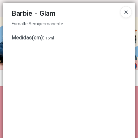
Esmalte Semipermanente
Ingresar a la Tienda
Barbie - Glam
Esmalte Semipermanente
CÓMO COMPRAR
Medidas(cm)
:
15ml
QUIÉNES SOMOS
CONTACTO
Menú
Esmalte Semipermanente
Lista vacía