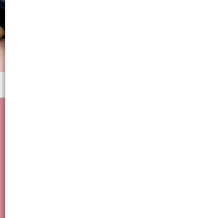
Menú
Esmalte semipermanente