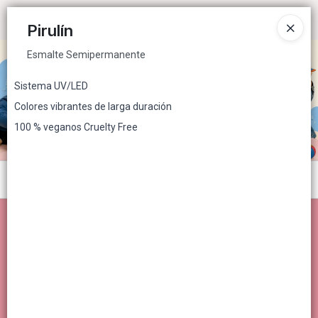
Esmalte Semipermanente
Ingresar a la Tienda
Pirulín
Esmalte Semipermanente
CÓMO COMPRAR
Sistema UV/LED
QUIÉNES SOMOS
Colores vibrantes de larga duración
100 % veganos Cruelty Free
CONTACTO
Menú
Esmalte Semipermanente
Lista vacía