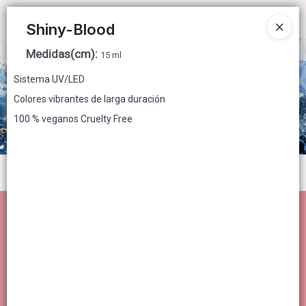
Ingresar a la Tienda
Shiny-Blood
Medidas(cm)
:
CÓMO COMPRAR
15 ml
Sistema UV/LED
QUIÉNES SOMOS
Colores vibrantes de larga duración
100 % veganos Cruelty Free
CONTACTO
Menú
Lista vacía