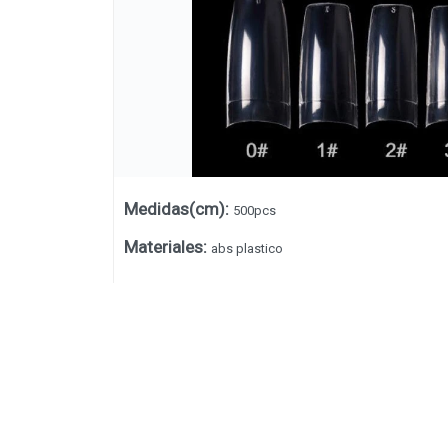
Medidas(cm)
:
500pcs
Materiales
:
abs plastico
Lista vacía