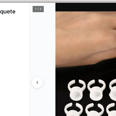
1 / 3
aquete
CÓM