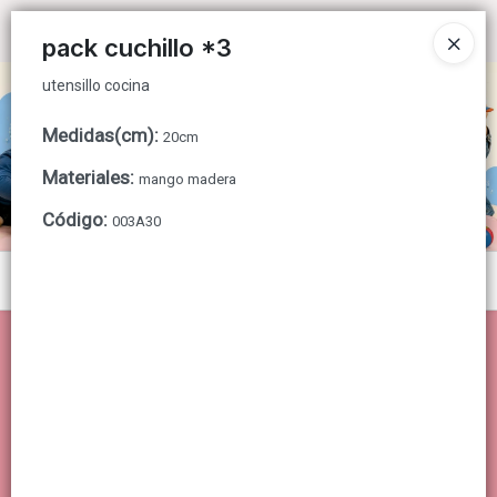
utensillo cocina
Ingresar a la Tienda
pack cuchillo *3
utensillo cocina
CÓMO COMPRAR
Medidas(cm)
:
20cm
QUIÉNES SOMOS
Materiales
:
mango madera
CONTACTO
Código
:
003A30
Menú
utensillo cocina
Lista vacía