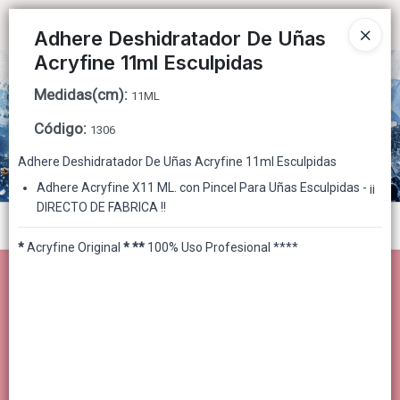
Ingresar a la Tienda
Adhere Deshidratador De Uñas
Acryfine 11ml Esculpidas
CÓMO COMPRAR
Medidas(cm)
:
11ML
QUIÉNES SOMOS
Código
:
1306
Adhere Deshidratador De Uñas Acryfine 11ml Esculpidas
CONTACTO
Adhere Acryfine X11 ML. con Pincel Para Uñas Esculpidas - ¡¡
DIRECTO DE FABRICA !!
Menú
*
Acryfine Original
*
**
100% Uso Profesional ****
Lista vacía