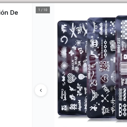
1 / 10
ión De
CÓM