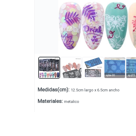
xybe-30
xy-j05
Medidas(cm)
:
12.5cm largo x 6.5cm ancho
Lista vacía
Materiales
:
metalico