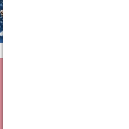
Menú
placa stamping decoracion