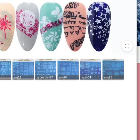
xy-j22
xy beauty -27
xy -j28
kasi-04
xy -j25