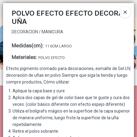
DECORACION / MANICURA
Ingresar a la Tienda
POLVO EFECTO EFECTO DECORA
UÑA
CÓMO COMPRAR
DECORACION / MANICURA
QUIÉNES SOMOS
Medidas(cm)
:
11.6CM LARGO
CONTACTO
Materiales
:
POLVO EFECTO
Efecto pigmento cromado para decoraciones, esmalte de Gel UV,
decoración de uñas en polvo Siempre que siga la tienda y luego
Menú
compre productos, Cómo utilizar:
DECORACION / MANICURA
Aplique la capa base y cure
Aplica dos capas de gel de color base que te guste y cura dos
veces. (color básico diferente con efecto espejo diferente)
Utiliza el bolígrafo mágico en la superficie de la capa superior
de manera uniforme, luego frote la superficie de la uña
Lista vacía
repetidamente
Retire el polvo sobrante.