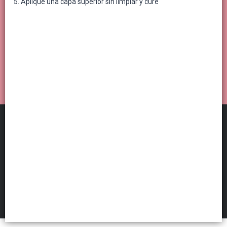
Aplique una capa superior sin limpiar y cure
Distribuidora Por Mayor
©
2026
FILTROS
Defensa de las y los consumidores. Para reclamos
ingresá acá.
Botón de arrepentimiento
Hecho con ❤️por VentasxMayor