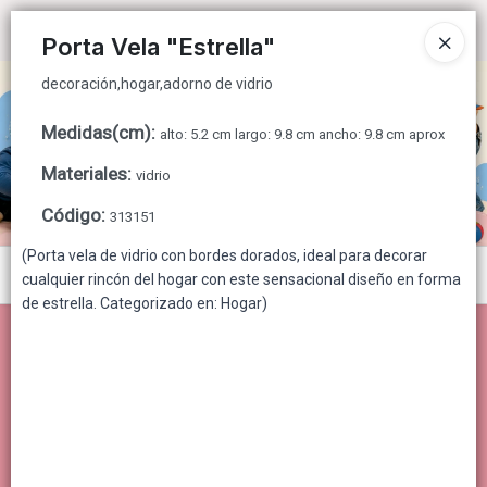
decoración,hogar,adorno de vidrio
Ingresar a la Tienda
Porta Vela "Estrella"
decoración,hogar,adorno de vidrio
CÓMO COMPRAR
Medidas(cm)
:
alto: 5.2 cm largo: 9.8 cm ancho: 9.8 cm aprox
QUIÉNES SOMOS
Materiales
:
vidrio
CONTACTO
Código
:
313151
(Porta vela de vidrio con bordes dorados, ideal para decorar
Menú
cualquier rincón del hogar con este sensacional diseño en forma
de estrella. Categorizado en: Hogar)
decoración,hogar,adorno de vidrio
Lista vacía