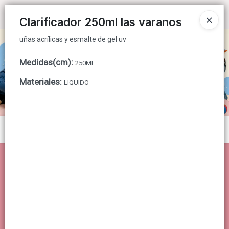
uñas acrílicas y esmalte de gel uv
Ingresar a la Tienda
Clarificador 250ml las varanos
uñas acrílicas y esmalte de gel uv
CÓMO COMPRAR
Medidas(cm)
:
250ML
QUIÉNES SOMOS
Materiales
:
LIQUIDO
CONTACTO
Menú
uñas acrílicas y esmalte de gel uv
Lista vacía