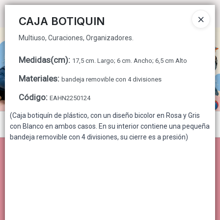
Multiuso, Curaciones, Organizadores.
Ingresar a la Tienda
CAJA BOTIQUIN
Multiuso, Curaciones, Organizadores.
CÓMO COMPRAR
Medidas(cm)
:
17,5 cm. Largo; 6 cm. Ancho; 6,5 cm Alto
QUIÉNES SOMOS
Materiales
:
bandeja removible con 4 divisiones
CONTACTO
Código
:
EAHN2250124
(Caja botiquín de plástico, con un diseño bicolor en Rosa y Gris
Menú
con Blanco en ambos casos. En su interior contiene una pequeña
bandeja removible con 4 divisiones, su cierre es a presión)
Multiuso, Curaciones, Organizadores.
Lista vacía