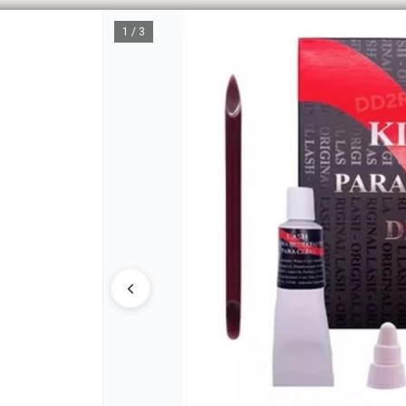
1 / 3
CÓM