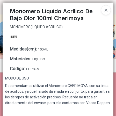
MONOMERO(LIQUIDO ACRILICO)
Ingresar a la Tienda
Monomero Liquido Acrílico De
Bajo Olor 100ml Cherimoya
CÓMO COMPRAR
MONOMERO(LIQUIDO ACRILICO)
QUIÉNES SOMOS
CONTACTO
Medidas(cm)
:
100ML
Materiales
:
LIQUIDO
Menú
Código
:
CH026-V
MONOMERO(LIQUIDO ACRILICO)
MODO DE USO
Recomendamos utilizar el Monómero CHERIMOYA, con su línea
de acrílicos, ya que ha sido diseñada en conjunto, para garantizar
los tiempos de activación precisos. Recuerda no trabajar
Lista vacía
directamente del envase, para ello contamos con Vasso Dappen.