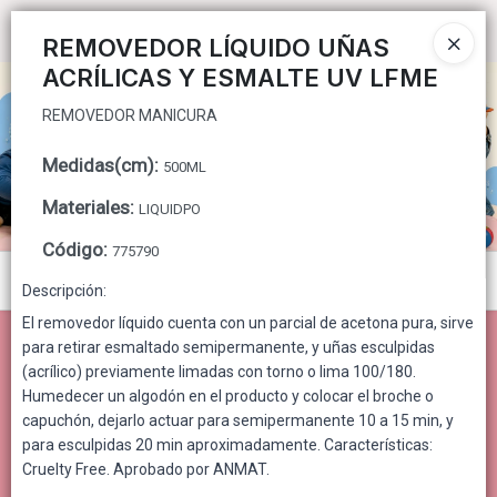
REMOVEDOR MANICURA
Ingresar a la Tienda
REMOVEDOR LÍQUIDO UÑAS
ACRÍLICAS Y ESMALTE UV LFME
CÓMO COMPRAR
REMOVEDOR MANICURA
QUIÉNES SOMOS
Medidas(cm)
:
500ML
CONTACTO
Materiales
:
LIQUIDPO
Código
:
775790
Menú
Descripción:
REMOVEDOR MANICURA
El removedor líquido cuenta con un parcial de acetona pura, sirve
para retirar esmaltado semipermanente, y uñas esculpidas
(acrílico) previamente limadas con torno o lima 100/180.
Humedecer un algodón en el producto y colocar el broche o
capuchón, dejarlo actuar para semipermanente 10 a 15 min, y
Lista vacía
para esculpidas 20 min aproximadamente. Características:
Cruelty Free. Aprobado por ANMAT.